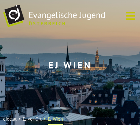
ÜBER UNS
EJ WIEN
EJ VOR ORT
TERMINE
SOFREI
MEDIEN
ejoe.at
EJ vor Ort
EJ Wien